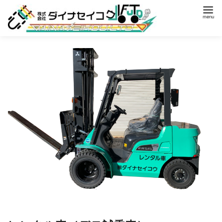
コ
ン
テ
ン
ツ
へ
移
動